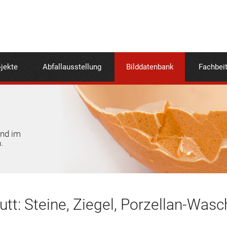
jekte
Abfallausstellung
Bilddatenbank
Fachbei
und im
.
tt: Steine, Ziegel, Porzellan-Was