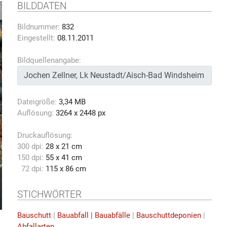
BILDDATEN
Bildnummer:
832
Eingestellt:
08.11.2011
Bildquellenangabe:
Dateigröße:
3,34 MB
Auflösung:
3264 x 2448 px
Druckauflösung:
300 dpi:
28 x 21 cm
150 dpi:
55 x 41 cm
72 dpi:
115 x 86 cm
STICHWÖRTER
Bauschutt
|
Bauabfall | Bauabfälle
|
Bauschuttdeponien
|
Abfallarten