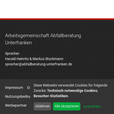
Arbeitsgemeinschaft Abfallberatung
Unterfranken
Sprecher:
Harald Heinritz & Markus Stockmann
sprecher@abfallberatung-unterfranken.de
Diese Webseite verwendet Cookies für folgende
Impressum
Datenschutz
Zwecke:
Technisch notwendige Cookies,
Besucher-Statistiken
.
Nutzungsbedingungen Bildatenbank
Sitemap
Werbepartner
HD7B Agentur für Kommunikation
Ablehnen
Alle akzeptieren
auswählen
...