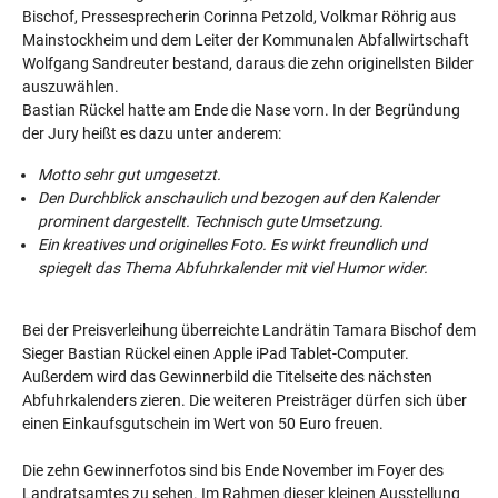
Bischof, Pressesprecherin Corinna Petzold, Volkmar Röhrig aus
Mainstockheim und dem Leiter der Kommunalen Abfallwirtschaft
Wolfgang Sandreuter bestand, daraus die zehn originellsten Bilder
auszuwählen.
Bastian Rückel hatte am Ende die Nase vorn. In der Begründung
der Jury heißt es dazu unter anderem:
Motto sehr gut umgesetzt.
Den Durchblick anschaulich und bezogen auf den Kalender
prominent dargestellt. Technisch gute Umsetzung.
Ein kreatives und originelles Foto. Es wirkt freundlich und
spiegelt das Thema Abfuhrkalender mit viel Humor wider.
Bei der Preisverleihung überreichte Landrätin Tamara Bischof dem
Sieger Bastian Rückel einen Apple iPad Tablet-Computer.
Außerdem wird das Gewinnerbild die Titelseite des nächsten
Abfuhrkalenders zieren. Die weiteren Preisträger dürfen sich über
einen Einkaufsgutschein im Wert von 50 Euro freuen.
Die zehn Gewinnerfotos sind bis Ende November im Foyer des
Landratsamtes zu sehen. Im Rahmen dieser kleinen Ausstellung