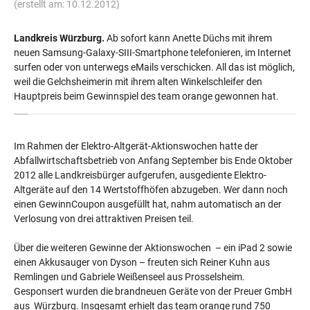
(erstellt am: 10.12.2012)
Landkreis Würzburg.
Ab sofort kann Anette Düchs mit ihrem
neuen Samsung-Galaxy-SIII-Smartphone telefonieren, im Internet
surfen oder von unterwegs eMails verschicken. All das ist möglich,
weil die Gelchsheimerin mit ihrem alten Winkelschleifer den
Hauptpreis beim Gewinnspiel des team orange gewonnen hat.
Im Rahmen der Elektro-Altgerät-Aktionswochen hatte der
Abfallwirtschaftsbetrieb von Anfang September bis Ende Oktober
2012 alle Landkreisbürger aufgerufen, ausgediente Elektro-
Altgeräte auf den 14 Wertstoffhöfen abzugeben. Wer dann noch
einen GewinnCoupon ausgefüllt hat, nahm automatisch an der
Verlosung von drei attraktiven Preisen teil.
Über die weiteren Gewinne der Aktionswochen – ein iPad 2 sowie
einen Akkusauger von Dyson – freuten sich Reiner Kuhn aus
Remlingen und Gabriele Weißenseel aus Prosselsheim.
Gesponsert wurden die brandneuen Geräte von der Preuer GmbH
aus Würzburg. Insgesamt erhielt das team orange rund 750