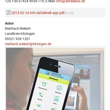
120, Fax 07424 9054-119, E-Mail:
info@abfallplus.de
2013-02-14 Info abfallwelt-app.pdf
(277 KB)
Autor:
Reinhard Weikert
Landkreis Kitzingen
09321 928-1201
reinhard.weikert@kitzingen.de