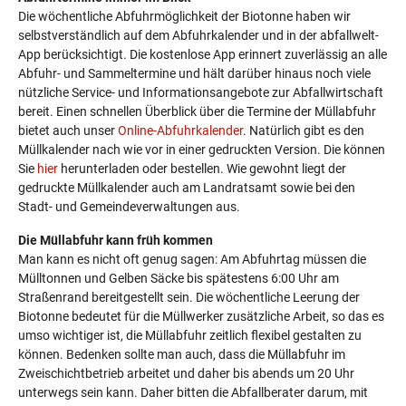
Die wöchentliche Abfuhrmöglichkeit der Biotonne haben wir
selbstverständlich auf dem Abfuhrkalender und in der abfallwelt-
App berücksichtigt. Die kostenlose App erinnert zuverlässig an alle
Abfuhr- und Sammeltermine und hält darüber hinaus noch viele
nützliche Service- und Informationsangebote zur Abfallwirtschaft
bereit. Einen schnellen Überblick über die Termine der Müllabfuhr
bietet auch unser
Online-Abfuhrkalender
. Natürlich gibt es den
Müllkalender nach wie vor in einer gedruckten Version. Die können
Sie
hier
herunterladen oder bestellen. Wie gewohnt liegt der
gedruckte Müllkalender auch am Landratsamt sowie bei den
Stadt- und Gemeindeverwaltungen aus.
Die Müllabfuhr kann früh kommen
Man kann es nicht oft genug sagen: Am Abfuhrtag müssen die
Mülltonnen und Gelben Säcke bis spätestens 6:00 Uhr am
Straßenrand bereitgestellt sein. Die wöchentliche Leerung der
Biotonne bedeutet für die Müllwerker zusätzliche Arbeit, so das es
umso wichtiger ist, die Müllabfuhr zeitlich flexibel gestalten zu
können. Bedenken sollte man auch, dass die Müllabfuhr im
Zweischichtbetrieb arbeitet und daher bis abends um 20 Uhr
unterwegs sein kann. Daher bitten die Abfallberater darum, mit