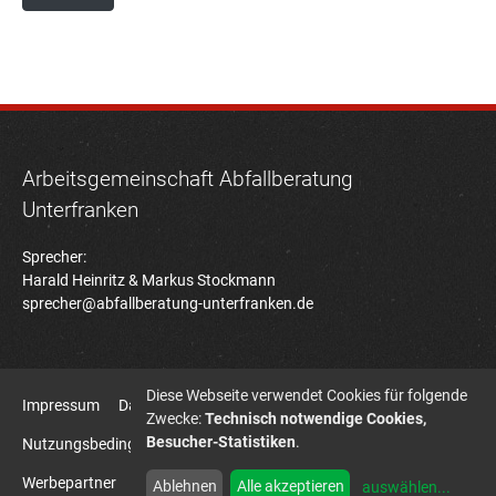
Arbeitsgemeinschaft Abfallberatung
Unterfranken
Sprecher:
Harald Heinritz & Markus Stockmann
sprecher@abfallberatung-unterfranken.de
Diese Webseite verwendet Cookies für folgende
Impressum
Datenschutz
Zwecke:
Technisch notwendige Cookies,
Besucher-Statistiken
.
Nutzungsbedingungen Bildatenbank
Sitemap
Werbepartner
HD7B Agentur für Kommunikation
Ablehnen
Alle akzeptieren
auswählen
...