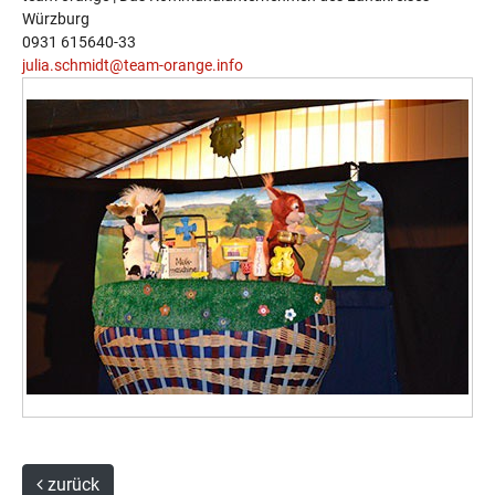
Würzburg
0931 615640-33
julia.schmidt@team-orange.info
zurück