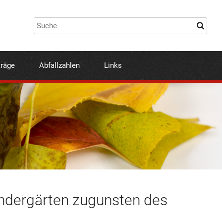
träge
Abfallzahlen
Links
indergärten zugunsten des