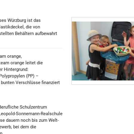
ses Würzburg ist das
stikdeckel, die von
tellten Behältern aufbewahrt
am orange,
team orange leitet die
r Hintergrund:
Polypropylen (PP) –
 bunten Verschlüsse finanziert
Berufliche Schulzentrum
 Leopold-Sonnemann-Realschule
ese dauern noch bis zum Welt-
ewerb, bei dem die
n.