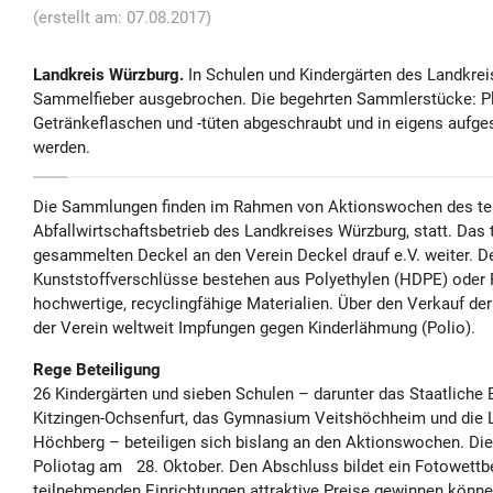
(erstellt am: 07.08.2017)
Landkreis Würzburg.
In Schulen und Kindergärten des Landkrei
Sammelfieber ausgebrochen. Die begehrten Sammlerstücke: Pla
Getränkeflaschen und -tüten abgeschraubt und in eigens aufges
werden.
Die Sammlungen finden im Rahmen von Aktionswochen des te
Abfallwirtschaftsbetrieb des Landkreises Würzburg, statt. Das 
gesammelten Deckel an den Verein Deckel drauf e.V. weiter. De
Kunststoffverschlüsse bestehen aus Polyethylen (HDPE) oder 
hochwertige, recyclingfähige Materialien. Über den Verkauf der
der Verein weltweit Impfungen gegen Kinderlähmung (Polio).
Rege Beteiligung
26 Kindergärten und sieben Schulen – darunter das Staatliche 
Kitzingen-Ochsenfurt, das Gymnasium Veitshöchheim und die
Höchberg – beteiligen sich bislang an den Aktionswochen. Di
Poliotag am 28. Oktober. Den Abschluss bildet ein Fotowettb
teilnehmenden Einrichtungen attraktive Preise gewinnen könne