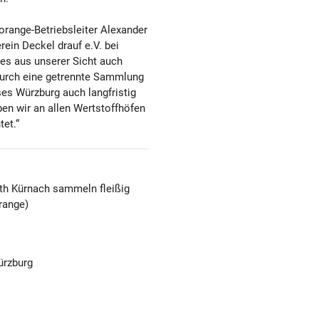
orange-Betriebsleiter Alexander
erein Deckel drauf e.V. bei
 es aus unserer Sicht auch
durch eine getrennte Sammlung
ses Würzburg auch langfristig
en wir an allen Wertstoffhöfen
et.“
eth Kürnach sammeln fleißig
range)
ürzburg