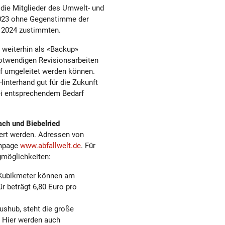
die Mitglieder des Umwelt- und
2023 ohne Gegenstimme der
r 2024 zustimmten.
e weiterhin als «Backup»
notwendigen Revisionsarbeiten
rf umgeleitet werden können.
Hinterhand gut für die Zukunft
ei entsprechendem Bedarf
ach und Biebelried
fert werden. Adressen von
mpage
www.abfallwelt.de
. Für
gmöglichkeiten:
 Kubikmeter können am
 beträgt 6,80 Euro pro
shub, steht die große
 Hier werden auch