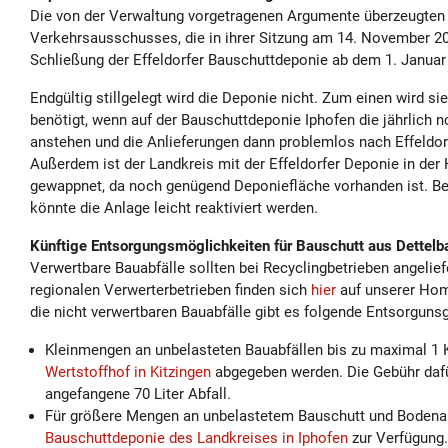
Die von der Verwaltung vorgetragenen Argumente überzeugten 
Verkehrsausschusses, die in ihrer Sitzung am 14. November 
Schließung der Effeldorfer Bauschuttdeponie ab dem 1. Janua
Endgültig stillgelegt wird die Deponie nicht. Zum einen wird si
benötigt, wenn auf der Bauschuttdeponie Iphofen die jährlich 
anstehen und die Anlieferungen dann problemlos nach Effeldo
Außerdem ist der Landkreis mit der Effeldorfer Deponie in der 
gewappnet, da noch genügend Deponiefläche vorhanden ist. B
könnte die Anlage leicht reaktiviert werden.
Künftige Entsorgungsmöglichkeiten für Bauschutt aus Dettelb
Verwertbare Bauabfälle sollten bei Recyclingbetrieben angelie
regionalen Verwerterbetrieben finden sich
hier
auf unserer Ho
die nicht verwertbaren Bauabfälle gibt es folgende Entsorguns
Kleinmengen an unbelasteten Bauabfällen bis zu maximal 1
Wertstoffhof in Kitzingen
abgegeben werden. Die Gebühr dafür
angefangene 70 Liter Abfall.
Für größere Mengen an unbelastetem Bauschutt und Bodenau
Bauschuttdeponie des Landkreises in Iphofen
zur Verfügung.