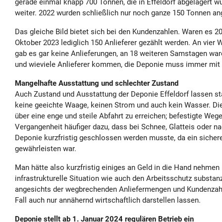
gerade einmal knapp 700 Tonnen, die in Effeldorf abgelagert wu
weiter. 2022 wurden schließlich nur noch ganze 150 Tonnen ang
Das gleiche Bild bietet sich bei den Kundenzahlen. Waren es 2
Oktober 2023 lediglich 150 Anlieferer gezählt werden. An vie
gab es gar keine Anlieferungen, an 18 weiteren Samstagen ware
und wieviele Anlieferer kommen, die Deponie muss immer mit z
Mangelhafte Ausstattung und schlechter Zustand
Auch Zustand und Ausstattung der Deponie Effeldorf lassen st
keine geeichte Waage, keinen Strom und auch kein Wasser. Die
über eine enge und steile Abfahrt zu erreichen; befestigte Wege
Vergangenheit häufiger dazu, dass bei Schnee, Glatteis oder na
Deponie kurzfristig geschlossen werden musste, da ein sichere
gewährleisten war.
Man hätte also kurzfristig einiges an Geld in die Hand nehme
infrastrukturelle Situation wie auch den Arbeitsschutz substan
angesichts der wegbrechenden Anliefermengen und Kundenzahle
Fall auch nur annähernd wirtschaftlich darstellen lassen.
Deponie stellt ab 1. Januar 2024 regulären Betrieb ein