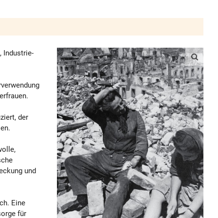
Industrie-
erverwendung
erfrauen.
iert, der
len.
olle,
sche
deckung und
ch. Eine
orge für