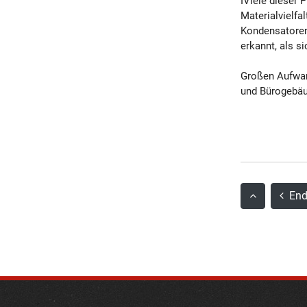
IViele dieser
Materialvielfa
Kondensatoren 
erkannt, als s
Großen Aufwan
und Bürogebäud
End