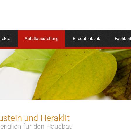
jekte
Abfallausstellung
Bilddatenbank
Fachbei
stein und Heraklit
erialien für den Hausbau