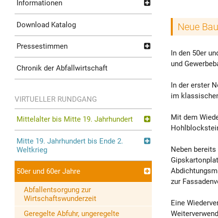
Informationen
Download Katalog
Neue Bau
Pressestimmen
In den 50er u
und Gewerbeba
Chronik der Abfallwirtschaft
In der erster
im klassische
VIRTUELLER RUNDGANG
Mit dem Wieder
Mittelalter bis Mitte 19. Jahrhundert
Hohlblockstein
Mitte 19. Jahrhundert bis Ende 2.
Neben bereits
Weltkrieg
Gipskartonplat
Abdichtungsma
50er und 60er Jahre
zur Fassadenve
Abfallentsorgung zur
Wirtschaftswunderzeit
Eine Wiederver
Weiterverwend
Geregelte Abfuhr, ungeregelte