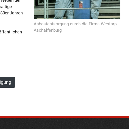
. Neben der
haltige
 80er Jahren
Asbestentsorgung durch die Firma Westarp,
Aschaffenburg
ffentlichen
tigung