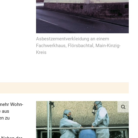
Asbestzementverkleidung an einem
Fachwerkhaus, Flörsbachtal, Main-Kinzig-
Kreis
 mehr Wohn-
e aus
en zu