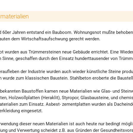
materialien
nd 60er Jahren entstand ein Bauboom. Wohnungsnot mußte behoben, 
uten dem Wirtschaftsaufschwung gerecht werden.
 Not wurden aus Trümmersteinen neue Gebäude errichtet. Eine Wied
n Sinne, geschaffen durch den Einsatz hunderttausender von Trümm
aufleben der Industrie wurden auch wieder künstliche Steine produz
 wurde zum klassischen Baustein. Stahlbeton eroberte die Baustel
 bekannten Baustoffen kamen neue Materialien wie Glas- und Steinw
ten, Holzwollplatten (Heraklit), Styropor, Glasbausteine, und chemi
terialien zum Einsatz. Asbest- zementplatten wurden als Dachein
rkleidung eingesetzt.
wendung dieser neuen Materialien ist auch heute nur bedingt mögli
ung und Verwertung scheidet z.B. aus Gründen der Gesundheitsvors