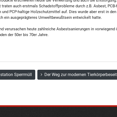
 Produkte erschweren heute die Verwertung und auch die Entsorgung
lt traten auch erstmals Schadstoffprobleme durch z.B. Asbest, PCB-
und PCP-haltige Holzschutzmittel auf. Dies wurde aber erst in den
ich ein ausgeprägteres Umweltbewußtsein entwickelt hatte.
d verursachen heute zahlreiche Asbestsanierungen in vorwiegend ö
en der 50er bis 70er Jahre.
station Sperrmüll
Der Weg zur modernen Tierkörperbesei