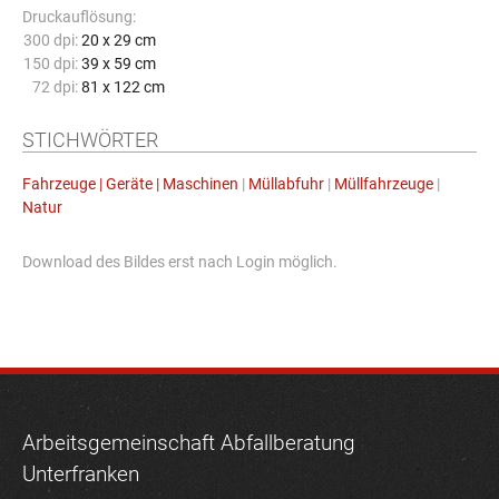
Druckauflösung:
300 dpi:
20 x 29 cm
150 dpi:
39 x 59 cm
72 dpi:
81 x 122 cm
STICHWÖRTER
Fahrzeuge | Geräte | Maschinen
|
Müllabfuhr
|
Müllfahrzeuge
|
Natur
Download des Bildes erst nach Login möglich.
Arbeitsgemeinschaft Abfallberatung
Unterfranken