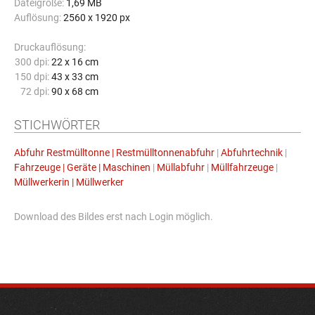
Dateigröße:
1,69 MB
Auflösung:
2560 x 1920 px
Druckauflösung:
300 dpi:
22 x 16 cm
150 dpi:
43 x 33 cm
72 dpi:
90 x 68 cm
STICHWÖRTER
Abfuhr Restmülltonne | Restmülltonnenabfuhr
|
Abfuhrtechnik
|
Fahrzeuge | Geräte | Maschinen
|
Müllabfuhr
|
Müllfahrzeuge
|
Müllwerkerin | Müllwerker
Download des Bildes erst nach Login möglich.