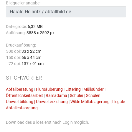
Bildquellenangabe:
Dateigröße:
6,32 MB
Auflösung:
3888 x 2592 px
Druckauflösung:
300 dpi:
33 x 22 cm
150 dpi:
66 x 44 cm
72 dpi:
137 x 91 cm
STICHWÖRTER
Abfallberatung
|
Flursäuberung
|
Littering
|
Müllsünder
|
Öffentlichkeitsarbeit
|
Ramadama
|
Schüler | Schulen
|
Umweltbildung | Umwelterziehung
|
Wilde Müllablagerung | Illegale
Abfallentsorgung
Download des Bildes erst nach Login möglich.