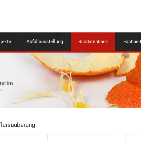
jekte
Abfallausstellung
Bilddatenbank
Fachbei
und im
.
lursäuberung