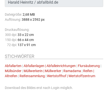
Dateigröße:
2,68 MB
Auflösung:
3888 x 2592 px
Druckauflösung:
300 dpi:
33 x 22 cm
150 dpi:
66 x 44 cm
72 dpi:
137 x 91 cm
STICHWÖRTER
Abfallarten
|
Abfallanlagen | Abfalleinrichtungen
|
Flursäuberung
|
Müllsünder
|
Müllwerkerin | Müllwerker
|
Ramadama
|
Reifen |
Altreifen
|
Reifensammlung
|
Wertstoffhof | Wertstoffzentrum
Download des Bildes erst nach Login möglich.