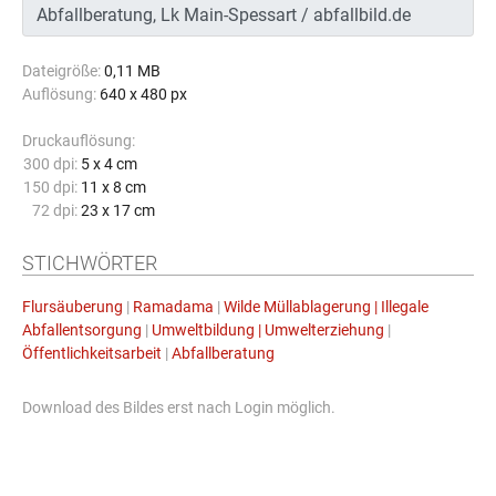
Dateigröße:
0,11 MB
Auflösung:
640 x 480 px
Druckauflösung:
300 dpi:
5 x 4 cm
150 dpi:
11 x 8 cm
72 dpi:
23 x 17 cm
STICHWÖRTER
Flursäuberung
|
Ramadama
|
Wilde Müllablagerung | Illegale
Abfallentsorgung
|
Umweltbildung | Umwelterziehung
|
Öffentlichkeitsarbeit
|
Abfallberatung
Download des Bildes erst nach Login möglich.