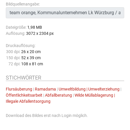
Bildquellenangabe:
Dateigröße:
1,98 MB
Auflösung:
3072 x 2304 px
Druckauflösung:
300 dpi:
26 x 20 cm
150 dpi:
52 x 39 cm
72 dpi:
108 x 81 cm
STICHWÖRTER
Flursäuberung
|
Ramadama
|
Umweltbildung | Umwelterziehung
|
Öffentlichkeitsarbeit
|
Abfallberatung
|
Wilde Müllablagerung |
Illegale Abfallentsorgung
Download des Bildes erst nach Login möglich.