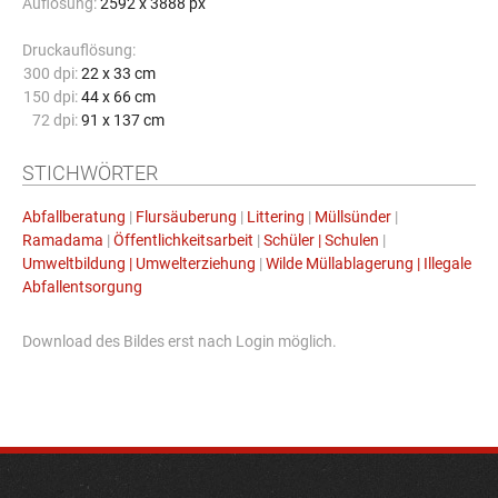
Auflösung:
2592 x 3888 px
Druckauflösung:
300 dpi:
22 x 33 cm
150 dpi:
44 x 66 cm
72 dpi:
91 x 137 cm
STICHWÖRTER
Abfallberatung
|
Flursäuberung
|
Littering
|
Müllsünder
|
Ramadama
|
Öffentlichkeitsarbeit
|
Schüler | Schulen
|
Umweltbildung | Umwelterziehung
|
Wilde Müllablagerung | Illegale
Abfallentsorgung
Download des Bildes erst nach Login möglich.