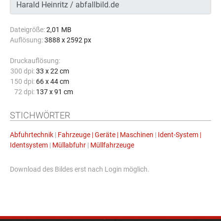
Dateigröße:
2,01 MB
Auflösung:
3888 x 2592 px
Druckauflösung:
300 dpi:
33 x 22 cm
150 dpi:
66 x 44 cm
72 dpi:
137 x 91 cm
STICHWÖRTER
Abfuhrtechnik
|
Fahrzeuge | Geräte | Maschinen
|
Ident-System |
Identsystem
|
Müllabfuhr
|
Müllfahrzeuge
Download des Bildes erst nach Login möglich.