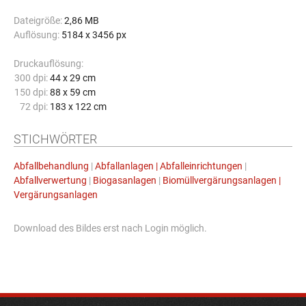
Dateigröße:
2,86 MB
Auflösung:
5184 x 3456 px
Druckauflösung:
300 dpi:
44 x 29 cm
150 dpi:
88 x 59 cm
72 dpi:
183 x 122 cm
STICHWÖRTER
Abfallbehandlung
|
Abfallanlagen | Abfalleinrichtungen
|
Abfallverwertung
|
Biogasanlagen
|
Biomüllvergärungsanlagen |
Vergärungsanlagen
Download des Bildes erst nach Login möglich.