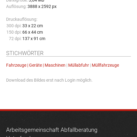
Dateigröße:
3,04 MB
Auflösung:
3888 x 2592 px
Druckauflösung:
300 dpi:
33 x 22 cm
150 dpi:
66 x 44 cm
72 dpi:
137 x 91 cm
STICHWÖRTER
Fahrzeuge | Geräte | Maschinen
|
Müllabfuhr
|
Müllfahrzeuge
Download des Bildes erst nach Login möglich.
Arbeitsgemeinschaft Abfallberatung