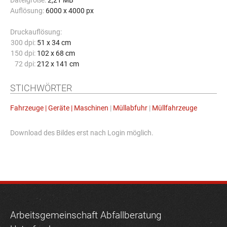
Dateigröße:
2,21 MB
Auflösung:
6000 x 4000 px
Druckauflösung:
300 dpi:
51 x 34 cm
150 dpi:
102 x 68 cm
72 dpi:
212 x 141 cm
STICHWÖRTER
Fahrzeuge | Geräte | Maschinen
|
Müllabfuhr
|
Müllfahrzeuge
Download des Bildes erst nach Login möglich.
Arbeitsgemeinschaft Abfallberatung