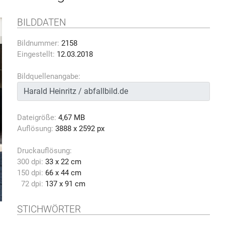
BILDDATEN
Bildnummer:
2158
Eingestellt:
12.03.2018
Bildquellenangabe:
Dateigröße:
4,67 MB
Auflösung:
3888 x 2592 px
Druckauflösung:
300 dpi:
33 x 22 cm
150 dpi:
66 x 44 cm
72 dpi:
137 x 91 cm
STICHWÖRTER