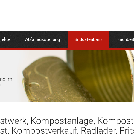
jekte
Abfallausstellung
Bilddatenbank
Fachbei
und im
.
twerk, Kompostanlage, Komposthal
t, Kompostverkauf, Radlader, Pr