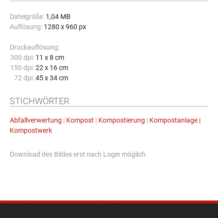
Dateigröße:
1,04 MB
Auflösung:
1280 x 960 px
Druckauflösung:
300 dpi:
11 x 8 cm
150 dpi:
22 x 16 cm
72 dpi:
45 x 34 cm
STICHWÖRTER
Abfallverwertung
|
Kompost
|
Kompostierung
|
Kompostanlage |
Kompostwerk
Download des Bildes erst nach Login möglich.