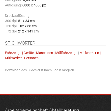
Dateigröße:
4,03 MB
Auflösung:
6000 x 4000 px
Druckauflösung:
300 dpi:
51 x 34 cm
150 dpi:
102 x 68 cm
72 dpi:
212 x 141 cm
STICHWÖRTER
Fahrzeuge | Geräte | Maschinen
|
Müllfahrzeuge
|
Müllwerkerin |
Müllwerker
|
Personen
Download des Bildes erst nach Login möglich.
Arbeitsgemeinschaft Abfallberatung