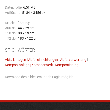
Dateigröße:
6,51 MB
Auflösung:
5184 x 3456 px
Druckauflösung:
300 dpi:
44 x 29 cm
150 dpi:
88 x 59 cm
72 dpi:
183 x 122 cm
STICHWÖRTER
Abfallanlagen | Abfalleinrichtungen
|
Abfallverwertung
|
Kompostanlage | Kompostwerk
|
Kompostierung
Download des Bildes erst nach Login möglich.