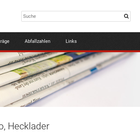
träge
Abfallzahlen
Links
o, Hecklader