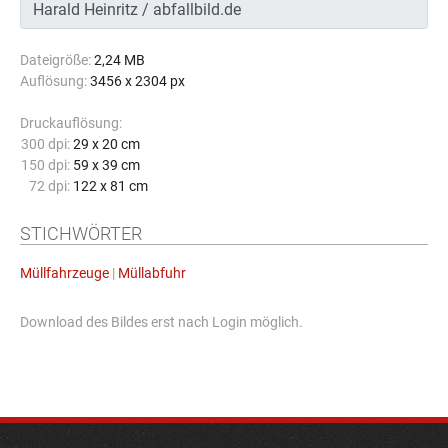
Dateigröße:
2,24 MB
Auflösung:
3456 x 2304 px
Druckauflösung:
300 dpi:
29 x 20 cm
150 dpi:
59 x 39 cm
72 dpi:
122 x 81 cm
STICHWÖRTER
Müllfahrzeuge
|
Müllabfuhr
Download des Bildes erst nach Login möglich.