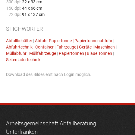
300 dpi:
22 x 33 cm
150 dpi:
44 x 66 cm
72 dpi:
91 x 137 cm
STICHWÖRTER
Abfallbehälter
|
Abfuhr Papiertonne | Papiertonnenabfuhr
|
Abfuhrtechnik
|
Container
|
Fahrzeuge | Geräte | Maschinen
|
Müllabfuhr
|
Müllfahrzeuge
|
Papiertonnen | Blaue Tonnen
|
Seitenladertechnik
Download des Bildes erst nach Login möglich.
Arbeitsgemeinschaft Abfallberatung
Unterfranken