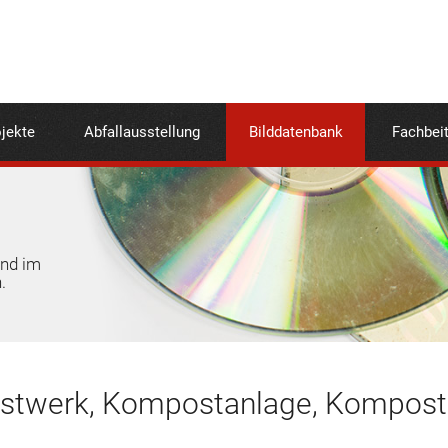
jekte
Abfallausstellung
Bilddatenbank
Fachbei
und im
.
twerk, Kompostanlage, Kompostm