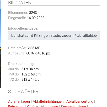
BILDDATEN
Bildnummer:
3243
Eingestellt:
16.09.2022
Bildquellenangabe:
Dateigröße:
2,85 MB
Auflösung:
6016 x 4016 px
Druckauflösung:
300 dpi:
51 x 34 cm
150 dpi:
102 x 68 cm
72 dpi:
212 x 142 cm
STICHWÖRTER
Abfallanlagen | Abfalleinrichtungen
|
Abfallverwertung
|
Fahrzeuge | Geräte | Maschinen
|
Kompostanlage |