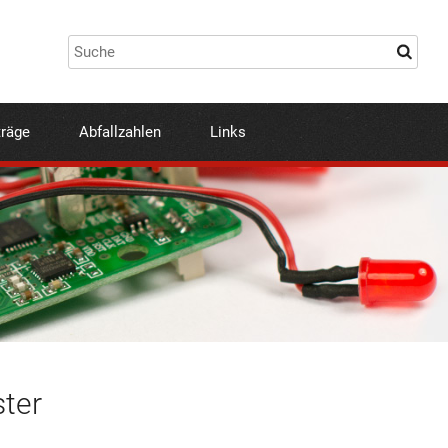
träge
Abfallzahlen
Links
ster