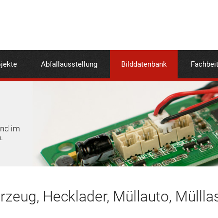
jekte
Abfallausstellung
Bilddatenbank
Fachbei
und im
.
rzeug, Hecklader, Müllauto, Müllla