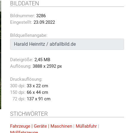
BILDDATEN
Bildnummer:
3286
Eingestellt:
23.09.2022
Bildquellenangabe:
Dateigröße:
2,45 MB
Auflösung:
3888 x 2592 px
Druckauflösung:
300 dpi:
33 x 22 cm
150 dpi:
66 x 44 cm
72 dpi:
137 x 91 cm
STICHWÖRTER
Fahrzeuge | Geräte | Maschinen
|
Müllabfuhr
|
Müllfahrzeuge