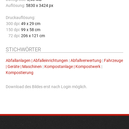
Auflösung:
5830 x 3424 px
Druckauflösung:
300 dpi:
49 x 29 cm
150 dpi:
99 x 58 cm
72 dpi:
206 x 121 cm
STICHWÖRTER
Abfallanlagen | Abfalleinrichtungen
|
Abfallverwertung
|
Fahrzeuge
| Geräte | Maschinen
|
Kompostanlage | Kompostwerk
|
Kompostierung
Download des Bildes erst nach Login möglich.