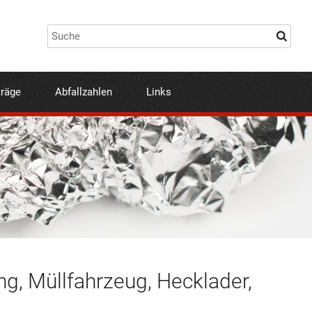
träge
Abfallzahlen
Links
ng, Müllfahrzeug, Hecklader,