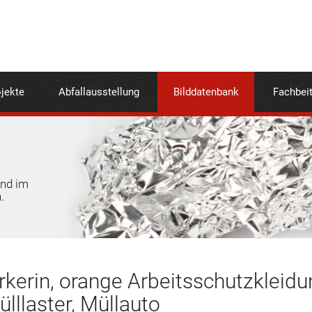
jekte
Abfallausstellung
Bilddatenbank
Fachbei
und im
.
kerin, orange Arbeitsschutzkleidu
ülllaster, Müllauto