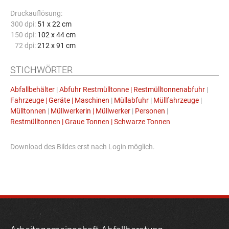
Druckauflösung:
300 dpi:
51 x 22 cm
150 dpi:
102 x 44 cm
72 dpi:
212 x 91 cm
STICHWÖRTER
Abfallbehälter
|
Abfuhr Restmülltonne | Restmülltonnenabfuhr
|
Fahrzeuge | Geräte | Maschinen
|
Müllabfuhr
|
Müllfahrzeuge
|
Mülltonnen
|
Müllwerkerin | Müllwerker
|
Personen
|
Restmülltonnen | Graue Tonnen | Schwarze Tonnen
Download des Bildes erst nach Login möglich.