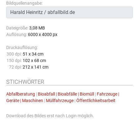
Bildquellenangabe:
Dateigröße:
3,08 MB
Auflösung:
6000 x 4000 px
Druckauflösung:
300 dpi:
51 x 34 cm
150 dpi:
102 x 68 cm
72 dpi:
212 x 141 cm
STICHWÖRTER
Abfallberatung
|
Bioabfall | Bioabfälle | Biomüll
|
Fahrzeuge |
Geräte | Maschinen
|
Müllfahrzeuge
|
Öffentlichkeitsarbeit
Download des Bildes erst nach Login möglich.