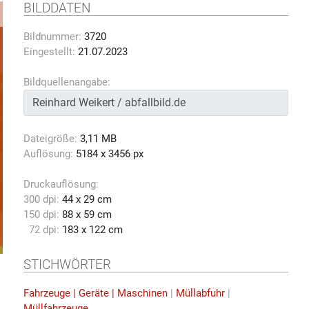
BILDDATEN
Bildnummer:
3720
Eingestellt:
21.07.2023
Bildquellenangabe:
Dateigröße:
3,11 MB
Auflösung:
5184 x 3456 px
Druckauflösung:
300 dpi:
44 x 29 cm
150 dpi:
88 x 59 cm
72 dpi:
183 x 122 cm
STICHWÖRTER
Fahrzeuge | Geräte | Maschinen
|
Müllabfuhr
|
Müllfahrzeuge