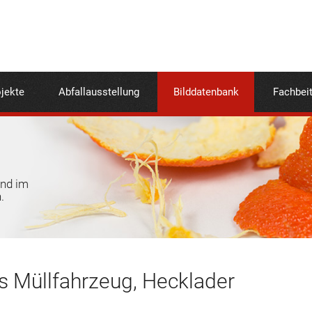
jekte
Abfallausstellung
Bilddatenbank
Fachbei
und im
.
s Müllfahrzeug, Hecklader