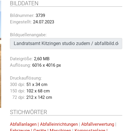
BILDDATEN
Bildnummer:
3739
Eingestellt:
24.07.2023
Bildquellenangabe:
Dateigröße:
2,60 MB
Auflösung:
6016 x 4016 px
Druckauflösung:
300 dpi:
51 x 34 cm
150 dpi:
102 x 68 cm
72 dpi:
212 x 142 cm
STICHWÖRTER
Abfallanlagen | Abfalleinrichtungen
|
Abfallverwertung
|
Fahrzeuge | Geräte | Maschinen
|
Kompostanlage |