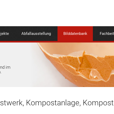
jekte
Abfallausstellung
Bilddatenbank
Fachbei
und im
.
twerk, Kompostanlage, Kompostm