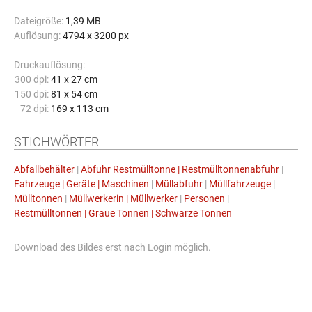
Dateigröße:
1,39 MB
Auflösung:
4794 x 3200 px
Druckauflösung:
300 dpi:
41 x 27 cm
150 dpi:
81 x 54 cm
72 dpi:
169 x 113 cm
STICHWÖRTER
Abfallbehälter
|
Abfuhr Restmülltonne | Restmülltonnenabfuhr
|
Fahrzeuge | Geräte | Maschinen
|
Müllabfuhr
|
Müllfahrzeuge
|
Mülltonnen
|
Müllwerkerin | Müllwerker
|
Personen
|
Restmülltonnen | Graue Tonnen | Schwarze Tonnen
Download des Bildes erst nach Login möglich.