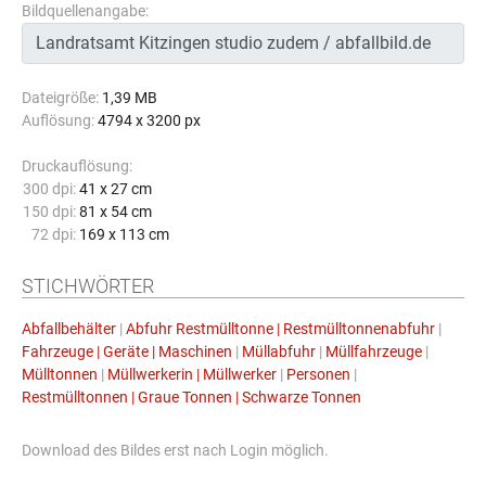
Bildquellenangabe:
Dateigröße:
1,39 MB
Auflösung:
4794 x 3200 px
Druckauflösung:
300 dpi:
41 x 27 cm
150 dpi:
81 x 54 cm
72 dpi:
169 x 113 cm
STICHWÖRTER
Abfallbehälter
|
Abfuhr Restmülltonne | Restmülltonnenabfuhr
|
Fahrzeuge | Geräte | Maschinen
|
Müllabfuhr
|
Müllfahrzeuge
|
Mülltonnen
|
Müllwerkerin | Müllwerker
|
Personen
|
Restmülltonnen | Graue Tonnen | Schwarze Tonnen
Download des Bildes erst nach Login möglich.