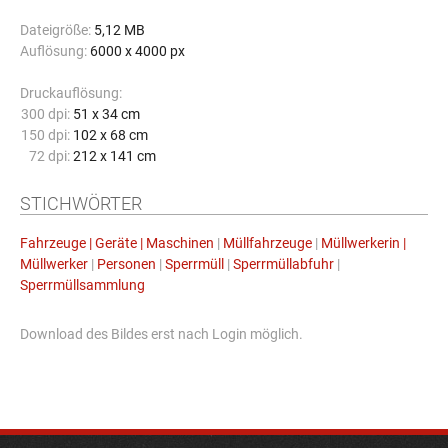
Dateigröße:
5,12 MB
Auflösung:
6000 x 4000 px
Druckauflösung:
300 dpi:
51 x 34 cm
150 dpi:
102 x 68 cm
72 dpi:
212 x 141 cm
STICHWÖRTER
Fahrzeuge | Geräte | Maschinen
|
Müllfahrzeuge
|
Müllwerkerin |
Müllwerker
|
Personen
|
Sperrmüll
|
Sperrmüllabfuhr
|
Sperrmüllsammlung
Download des Bildes erst nach Login möglich.