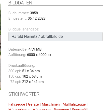
BILDDATEN
Bildnummer:
3858
Eingestellt:
06.12.2023
Bildquellenangabe:
Dateigröße:
4,59 MB
Auflösung:
6000 x 4000 px
Druckauflösung:
300 dpi:
51 x 34 cm
150 dpi:
102 x 68 cm
72 dpi:
212 x 141 cm
STICHWÖRTER
Fahrzeuge | Geräte | Maschinen
|
Müllfahrzeuge
|
Müllwerkerin | Müllwerker
|
Personen
|
Sperrmüll
|