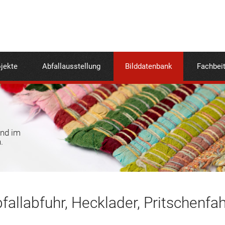
jekte
Abfallausstellung
Bilddatenbank
Fachbei
und im
.
fallabfuhr, Hecklader, Pritschenfa