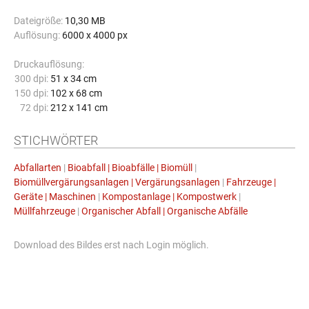
Dateigröße:
10,30 MB
Auflösung:
6000 x 4000 px
Druckauflösung:
300 dpi:
51 x 34 cm
150 dpi:
102 x 68 cm
72 dpi:
212 x 141 cm
STICHWÖRTER
Abfallarten
|
Bioabfall | Bioabfälle | Biomüll
|
Biomüllvergärungsanlagen | Vergärungsanlagen
|
Fahrzeuge |
Geräte | Maschinen
|
Kompostanlage | Kompostwerk
|
Müllfahrzeuge
|
Organischer Abfall | Organische Abfälle
Download des Bildes erst nach Login möglich.