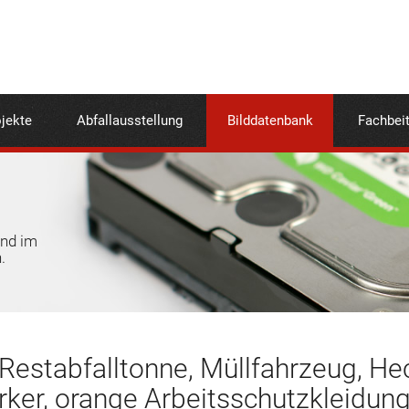
jekte
Abfallausstellung
Bilddatenbank
Fachbei
und im
.
Restabfalltonne, Müllfahrzeug, Heck
ker, orange Arbeitsschutzkleidung