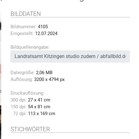
BILDDATEN
Bildnummer:
4105
Eingestellt:
12.07.2024
Bildquellenangabe:
Dateigröße:
2,06 MB
Auflösung:
3200 x 4794 px
Druckauflösung:
300 dpi:
27 x 41 cm
150 dpi:
54 x 81 cm
72 dpi:
113 x 169 cm
STICHWÖRTER