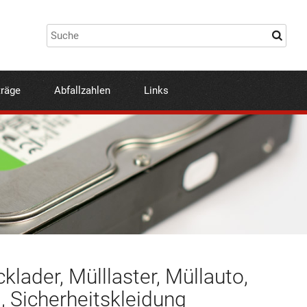
träge
Abfallzahlen
Links
lader, Mülllaster, Müllauto,
, Sicherheitskleidung