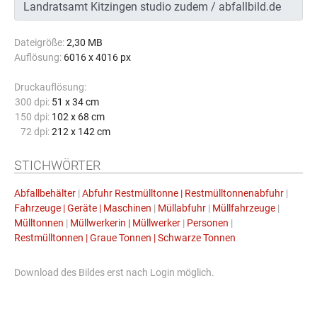
Dateigröße:
2,30 MB
Auflösung:
6016 x 4016 px
Druckauflösung:
300 dpi:
51 x 34 cm
150 dpi:
102 x 68 cm
72 dpi:
212 x 142 cm
STICHWÖRTER
Abfallbehälter
|
Abfuhr Restmülltonne | Restmülltonnenabfuhr
|
Fahrzeuge | Geräte | Maschinen
|
Müllabfuhr
|
Müllfahrzeuge
|
Mülltonnen
|
Müllwerkerin | Müllwerker
|
Personen
|
Restmülltonnen | Graue Tonnen | Schwarze Tonnen
Download des Bildes erst nach Login möglich.