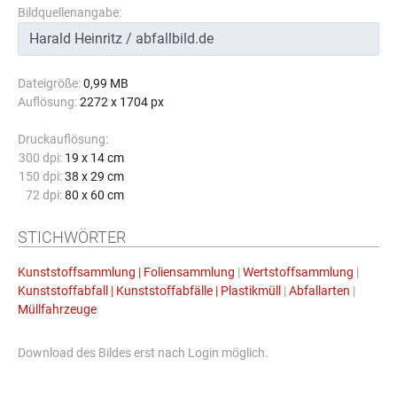
Bildquellenangabe:
Dateigröße:
0,99 MB
Auflösung:
2272 x 1704 px
Druckauflösung:
300 dpi:
19 x 14 cm
150 dpi:
38 x 29 cm
72 dpi:
80 x 60 cm
STICHWÖRTER
Kunststoffsammlung | Foliensammlung
|
Wertstoffsammlung
|
Kunststoffabfall | Kunststoffabfälle | Plastikmüll
|
Abfallarten
|
Müllfahrzeuge
Download des Bildes erst nach Login möglich.