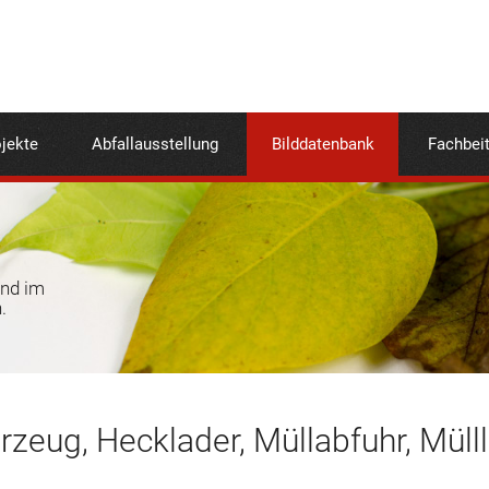
jekte
Abfallausstellung
Bilddatenbank
Fachbei
und im
.
rzeug, Hecklader, Müllabfuhr, Mülll