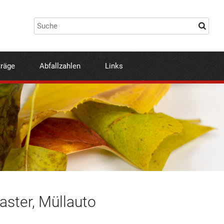
träge
Abfallzahlen
Links
aster, Müllauto