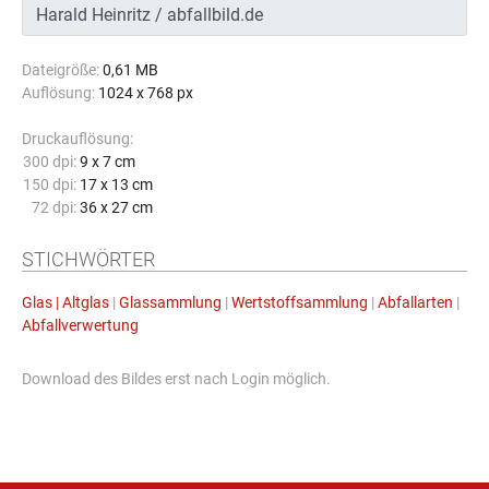
Dateigröße:
0,61 MB
Auflösung:
1024 x 768 px
Druckauflösung:
300 dpi:
9 x 7 cm
150 dpi:
17 x 13 cm
72 dpi:
36 x 27 cm
STICHWÖRTER
Glas | Altglas
|
Glassammlung
|
Wertstoffsammlung
|
Abfallarten
|
Abfallverwertung
Download des Bildes erst nach Login möglich.