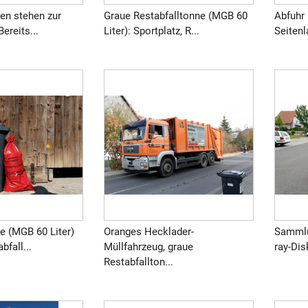
en stehen zur
Graue Restabfalltonne (MGB 60
Abfuhr 
Bereits...
Liter): Sportplatz, R...
Seitenl
e (MGB 60 Liter)
Oranges Hecklader-
Sammlu
bfall...
Müllfahrzeug, graue
ray-Dis
Restabfallton...