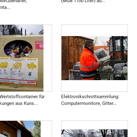
bsetzbehälter,
(MGB 1100 Liter) au...
ta...
Wertstoffcontainer für
Elektronikschrottsammlung:
kungen aus Kuns...
Computermonitore, Gitter...