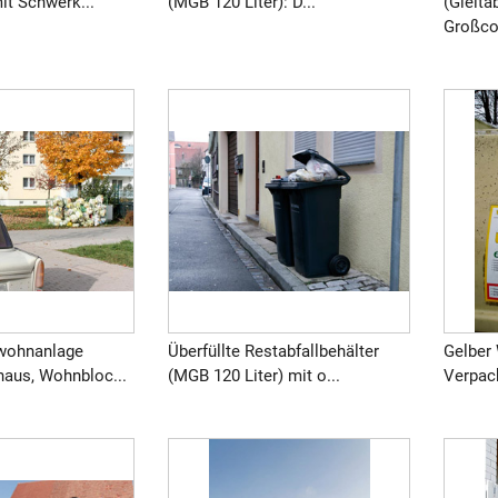
it Schwerk...
(MGB 120 Liter): D...
(Gleita
Großcon
ßwohnanlage
Überfüllte Restabfallbehälter
Gelber 
haus, Wohnbloc...
(MGB 120 Liter) mit o...
Verpac