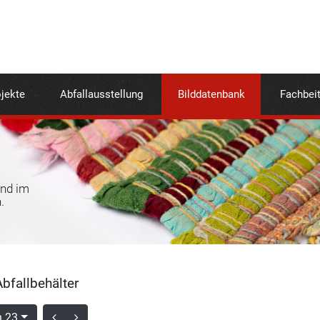
jekte
Abfallausstellung
Bilddatenbank
Fachbei
und im
.
bfallbehälter
n 23