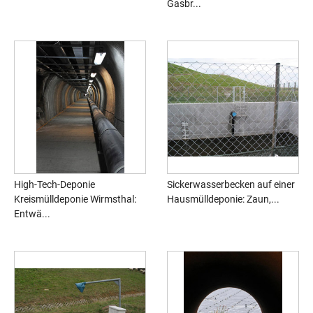
Gasbr...
High-Tech-Deponie
Sickerwasserbecken auf einer
Kreismülldeponie Wirmsthal:
Hausmülldeponie: Zaun,...
Entwä...