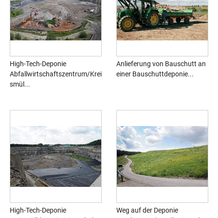
High-Tech-Deponie
Anlieferung von Bauschutt an
Abfallwirtschaftszentrum/Krei
einer Bauschuttdeponie...
smül...
High-Tech-Deponie
Weg auf der Deponie