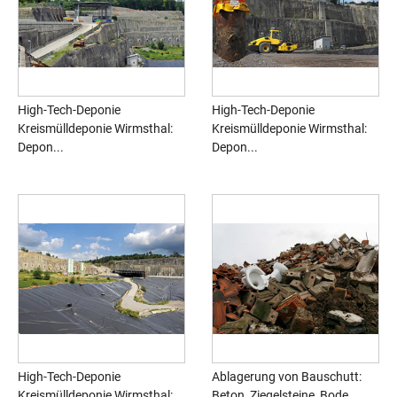
High-Tech-Deponie
High-Tech-Deponie
Kreismülldeponie Wirmsthal:
Kreismülldeponie Wirmsthal:
Depon...
Depon...
High-Tech-Deponie
Ablagerung von Bauschutt:
Kreismülldeponie Wirmsthal:
Beton, Ziegelsteine, Bode...