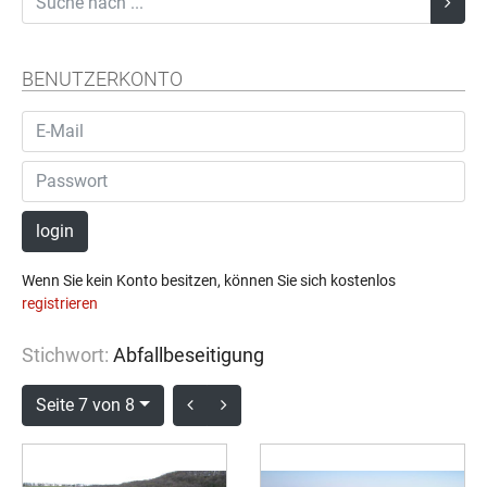
BENUTZERKONTO
login
Wenn Sie kein Konto besitzen, können Sie sich kostenlos
registrieren
Stichwort:
Abfallbeseitigung
Seite 7 von 8