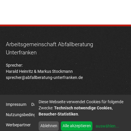
Arbeitsgemeinschaft Abfallberatung
Unterfranken
Sprecher:
Harald Heinritz & Markus Stockmann
sprecher@abfallberatung-unterfranken.de
Diese Webseite verwendet Cookies für folgende
Impressum
Datenschutz
Zwecke:
Technisch notwendige Cookies,
Besucher-Statistiken
.
Nutzungsbedingungen Bildatenbank
Sitemap
Werbepartner
HD7B Agentur für Kommunikation
Ablehnen
Alle akzeptieren
auswählen
...