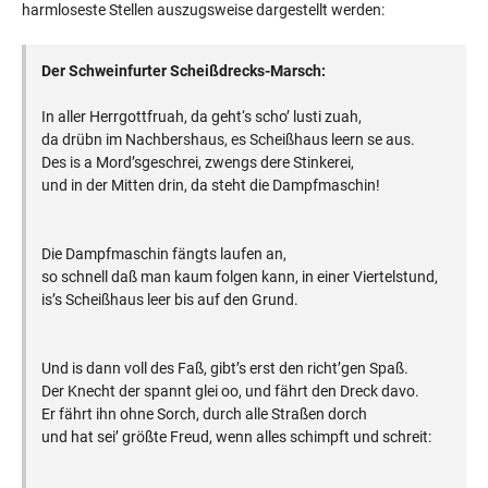
harmloseste Stellen auszugsweise dargestellt werden:
Der Schweinfurter Scheißdrecks-Marsch:
In aller Herrgottfruah, da geht‘s scho’ lusti zuah,
da drübn im Nachbershaus, es Scheißhaus leern se aus.
Des is a Mord’sgeschrei, zwengs dere Stinkerei,
und in der Mitten drin, da steht die Dampfmaschin!
Die Dampfmaschin fängts laufen an,
so schnell daß man kaum folgen kann, in einer Viertelstund,
is’s Scheißhaus leer bis auf den Grund.
Und is dann voll des Faß, gibt’s erst den richt’gen Spaß.
Der Knecht der spannt glei oo, und fährt den Dreck davo.
Er fährt ihn ohne Sorch, durch alle Straßen dorch
und hat sei’ größte Freud, wenn alles schimpft und schreit: